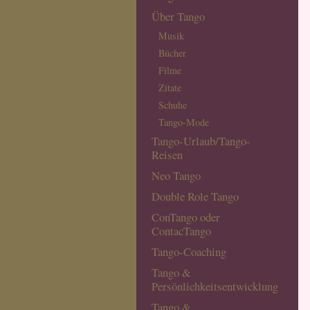
Über Tango
Musik
Bücher
Filme
Zitate
Schuhe
Tango-Mode
Tango-Urlaub/Tango-
Reisen
Neo Tango
Double Role Tango
ConTango oder
ContacTango
Tango-Coaching
Tango &
Persönlichkeitsentwicklung
Tango &