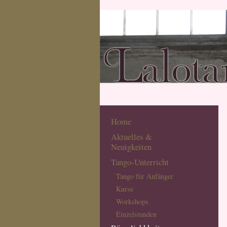
Home
Aktuelles &
Neuigkeiten
Tango-Unterricht
Tango für Anfänger
Kurse
Workshops
Einzelstunden