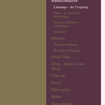
Räumlichkkeiten
Lalotango - der Ursprung
Cielo - in schönster
Erinnerung
Maison Liafleur in
Lothringen
Tanzmeer
Milonga
Montags-Milonga
Besondere Milongas
Silent Night
DJing - Tango & Non
Tango
Über uns
Presse
Philosophie
Bilder
Tango-Videos