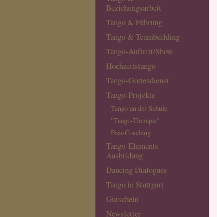
Beziehungsarbeit
Tango & Führung
Tango & Teambuilding
Tango-Auftritt/Show
Hochzeitstango
Tango-Gottesdienst
Tango-Projekte
Tango an der Schule
"Tango-Therapie"
Paar-Coaching
Tango-Elements-
Ausbildung
Dancing Dialogues
Tango in Stuttgart
Gutschein
Newsletter