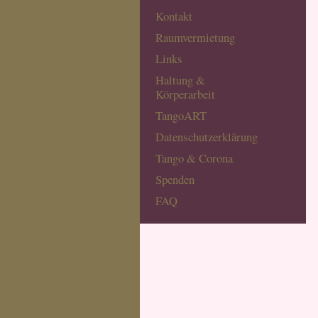
Kontakt
Raumvermietung
Links
Haltung &
Körperarbeit
TangoART
Datenschutzerklärung
Tango & Corona
Spenden
FAQ