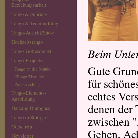
Beziehungsarbeit
Tango & Führung
Tango & Teambuilding
Tango-Auftritt/Show
Hochzeitstango
Beim Unter
Tango-Gottesdienst
Tango-Projekte
Gute Grund
Tango an der Schule
"Tango-Therapie"
für schöne
Paar-Coaching
echtes Vers
Tango-Elements-
Ausbildung
denen der 
Dancing Dialogues
zwischen "
Tango in Stuttgart
Gutschein
Gehen, Ach
Newsletter