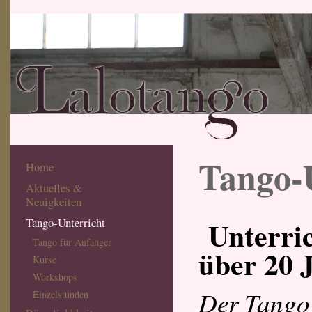
Tango-
Home
Aktuelles &
Neuigkeiten
Unterric
Tango-Unterricht
Tango für Anfänger
über 20 
Kurse
Workshops
Der Tango 
Einzelstunden