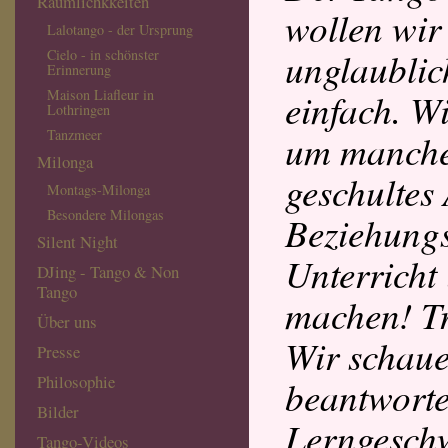
Räumlichkkeiten
wollen wir
Lalotango - der Ursprung
unglaublich
Cielo - in schönster
Erinnerung
einfach. W
Maison Liafleur in
Lothringen
Tanzmeer
um manche
Milonga
geschultes
Montags-Milonga
Besondere Milongas
Beziehungs
Silent Night
Unterricht
DJing - Tango & Non
Tango
machen! Tr
Über uns
Wir schaue
Presse
Philosophie
beantworte
Bilder
Lerngeschw
Tango-Videos