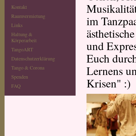
Musikalitä
Kontakt
Raumvermietung
im Tanzpaa
Links
ästhetisch
Haltung &
Körperarbeit
und Expres
TangoART
Euch durch
Datenschutzerklärung
Lernens un
Tango & Corona
Spenden
Krisen" :)
FAQ