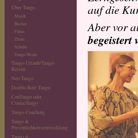
auf die Ku
Über Tango
Musik
Aber vor a
Bücher
Filme
begeister
Zitate
Schuhe
Tango-Mode
Tango-Urlaub/Tango-
Reisen
Neo Tango
Double Role Tango
ConTango oder
ContacTango
Tango-Coaching
Tango &
Persönlichkeitsentwicklung
Tango &